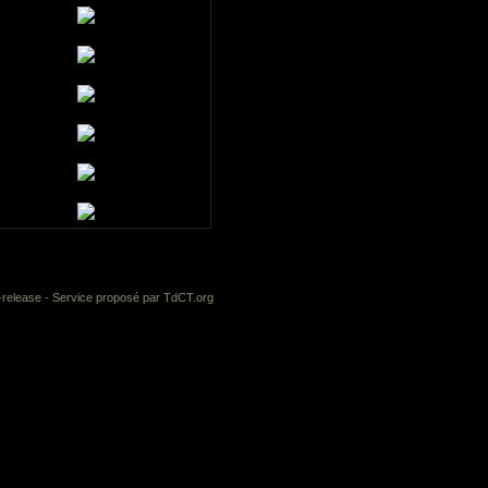
-release
- Service proposé par
TdCT.org