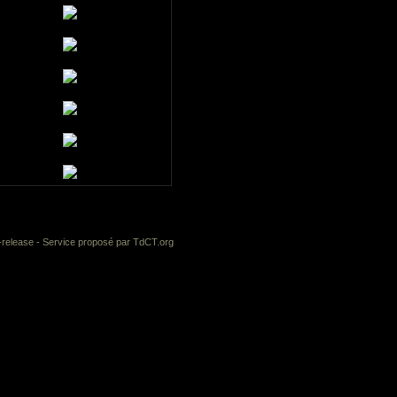
-release
- Service proposé par
TdCT.org