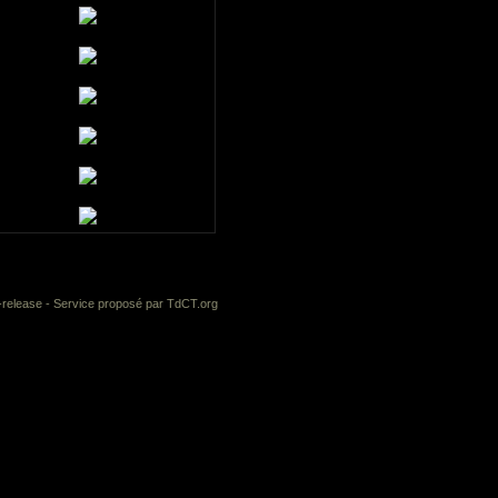
-release
- Service proposé par
TdCT.org