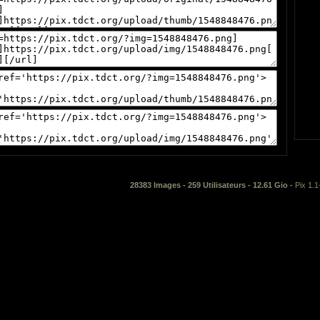
28383 Images - 259 Utilisateurs - 12.61 Gio -
Pix 1.1