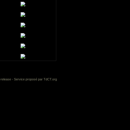
-release
- Service proposé par
TdCT.org