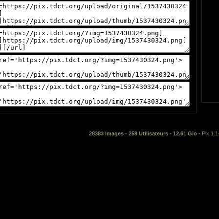
28383 Images - 259 Utilisateurs - 12.61 Gio -
Pix 1.1