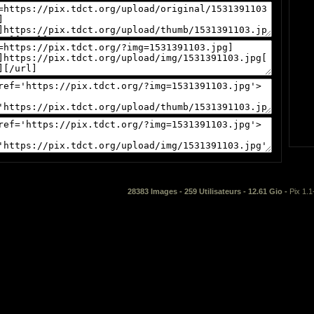
28383 Images - 259 Utilisateurs - 12.61 Gio -
Pix 1.1