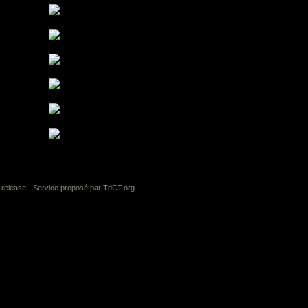
-release
- Service proposé par
TdCT.org