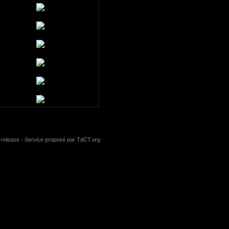
-release
- Service proposé par
TdCT.org