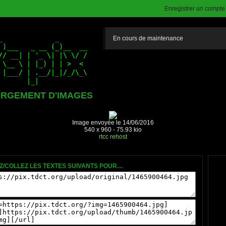
Enregistrer un compte (
En cours de maintenance
RGEMENT D'IMAGES
Image envoyée le 14/06/2016
540 x 960 - 75.93 kio
rtcc
rehost
Z/COLLEZ LES TEXTES SUIVANTS POUR…