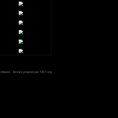
-release
- Service proposé par
TdCT.org