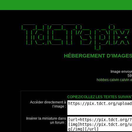
HÉBERGEMENT D'IMAGE
Image envoyé
59
hobbes
calvin
calvin 
COPIEZ/COLLEZ LES TEXTES SUIVA
Accéder directement à
l’image :
Insérer la miniature dans
un forum :