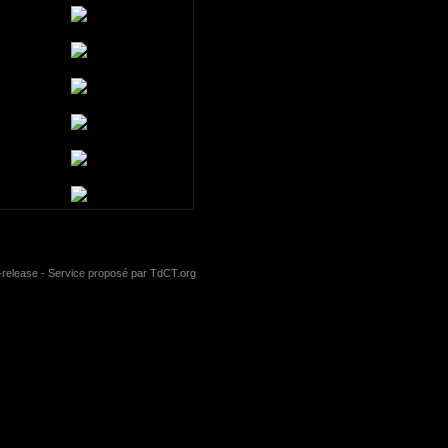
-release
- Service proposé par
TdCT.org