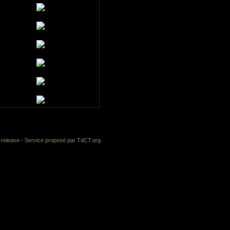
-release
- Service proposé par
TdCT.org