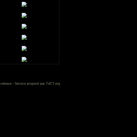
-release
- Service proposé par
TdCT.org