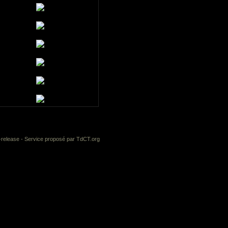
-release
- Service proposé par
TdCT.org