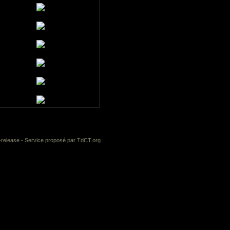
-release
- Service proposé par
TdCT.org