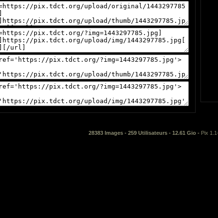
28383 Images - 259 Utilisateurs - 12.61 Gio -
Pix 1.1