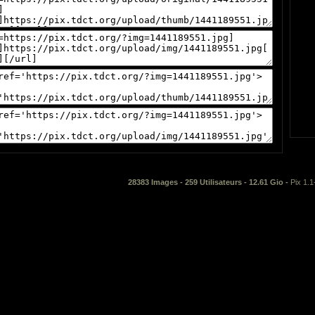
28383 Images - 259 Utilisateurs - 12.61 Gio -
Pix 1.1