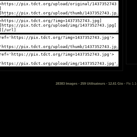
28383 Images - 259 Utilisateurs - 12.61 Gio -
Pix 1.1