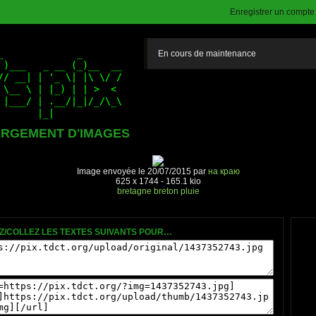
Enregistrer un compte (
En cours de maintenance
RGEMENT D'IMAGES
Image envoyée le 20/07/2015 par
на краю
625 x 1744 - 165.1 kio
bretagne
breton
pluie
Z/COLLEZ LES TEXTES SUIVANTS POUR…