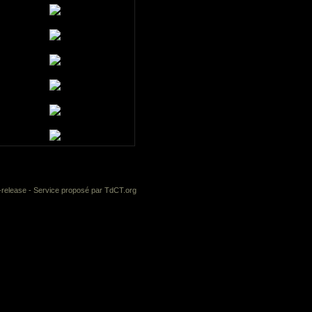
-release
- Service proposé par
TdCT.org