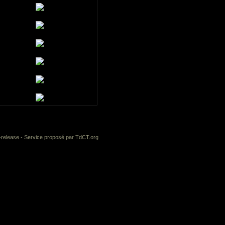
-release
- Service proposé par
TdCT.org