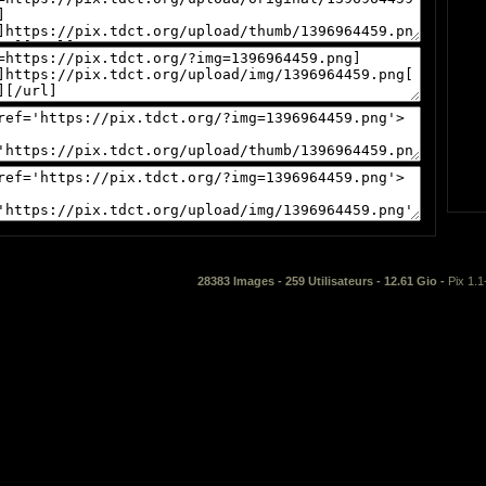
28383 Images - 259 Utilisateurs - 12.61 Gio -
Pix 1.1