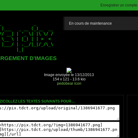
Enregistrer un compte (
En cours de maintenance
RGEMENT D'IMAGES
Image envoyée le 13/12/2013
154 x 121 - 13.6 kio
pedobear
icon
Z/COLLEZ LES TEXTES SUIVANTS POUR…