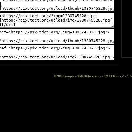
28383 Images - 259 Utilisateurs - 12.61 Gio -
Pix 1.1