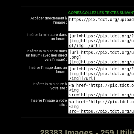
COPIEZ/COLLEZ LES TEXTES SUIVA
Accéder directement à
l’image :
Insérer la miniature dans
un forum :
Insérer la miniature dans
un forum (avec lien direct
vers l'image) :
Insérer l’image dans un
forum :
Insérer la miniature à
votre site :
Insérer l’image à votre
site :
28383 Images - 259 Utili