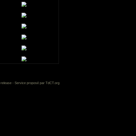
-release
- Service proposé par
TdCT.org