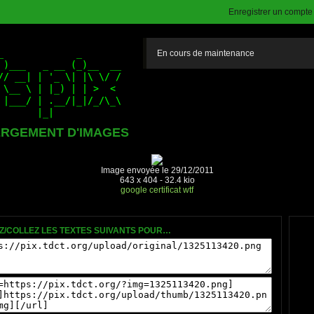
Enregistrer un compte (
En cours de maintenance
RGEMENT D'IMAGES
Image envoyée le 29/12/2011
643 x 404 - 32.4 kio
google
certificat
wtf
Z/COLLEZ LES TEXTES SUIVANTS POUR…