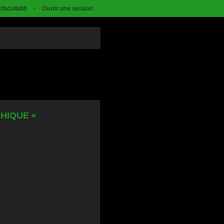
facultatif)
-
Ouvrir une session
HIQUE »